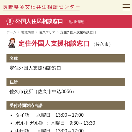
t
o
g
外国人住民相談窓口
地域情報
g
l
e
ホーム
地域情報
佐久エリア
定住外国人支援相談窓口
n
a
定住外国人支援相談窓口
（佐久市）
v
i
g
a
名称
t
i
定住外国人支援相談窓口
o
n
住所
佐久市役所（佐久市中込3056）
受付時間
対応言語
タイ語
水曜日 13:00～17:00
ポルトガル語
木曜日 9:30～13:30
中国語
月曜日 13:00～17:00