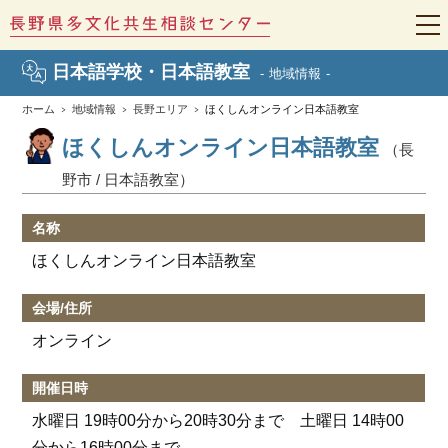
t
o
g
日本語学校・日本語教室
地域情報
g
l
e
ホーム
地域情報
長野エリア
ほくしんオンライン日本語教室
n
a
ほくしんオンライン日本語教室
（長
v
i
野市 / 日本語教室）
g
a
t
i
名称
o
n
ほくしんオンライン日本語教室
会場/住所
オンライン
開催日時
水曜日 19時00分から20時30分まで 土曜日 14時00
分から16時00分まで