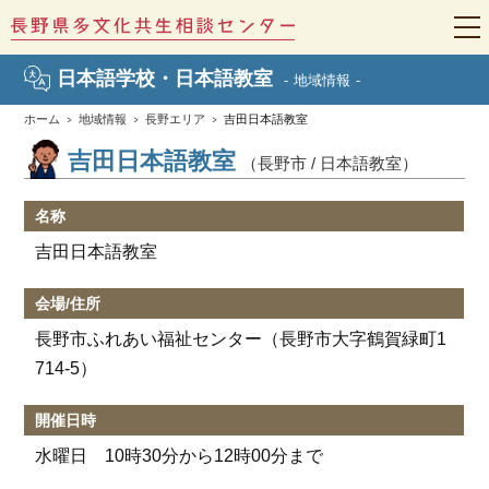
t
o
g
日本語学校・日本語教室
地域情報
g
l
e
ホーム
地域情報
長野エリア
吉田日本語教室
n
a
吉田日本語教室
（長野市 / 日本語教室）
v
i
g
a
名称
t
i
吉田日本語教室
o
n
会場/住所
長野市ふれあい福祉センター（長野市大字鶴賀緑町1
714-5）
開催日時
水曜日 10時30分から12時00分まで