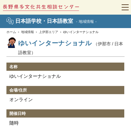
t
o
g
日本語学校・日本語教室
地域情報
g
l
e
ホーム
地域情報
上伊那エリア
ゆいインターナショナル
n
a
ゆいインターナショナル
（伊那市 / 日本
v
i
語教室）
g
a
t
i
名称
o
n
ゆいインターナショナル
会場/住所
オンライン
開催日時
随時