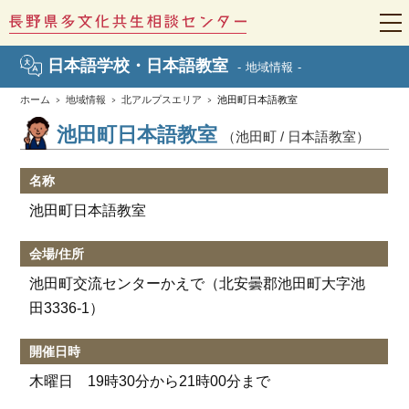
t
o
g
日本語学校・日本語教室
地域情報
g
l
e
ホーム
地域情報
北アルプスエリア
池田町日本語教室
n
a
池田町日本語教室
（池田町 / 日本語教室）
v
i
g
a
名称
t
i
池田町日本語教室
o
n
会場/住所
池田町交流センターかえで（北安曇郡池田町大字池
田3336-1）
開催日時
木曜日 19時30分から21時00分まで