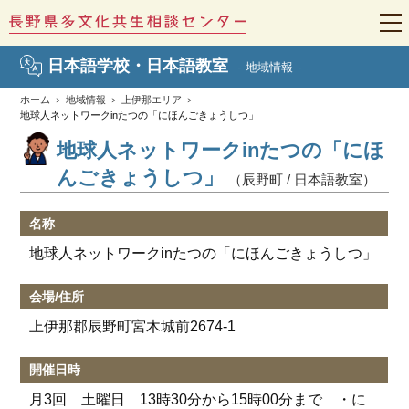
t
o
g
日本語学校・日本語教室
地域情報
g
l
e
ホーム
地域情報
上伊那エリア
n
地球人ネットワークinたつの「にほんごきょうしつ」
a
v
地球人ネットワークinたつの「にほ
i
g
んごきょうしつ」
（辰野町 / 日本語教室）
a
t
i
o
名称
n
地球人ネットワークinたつの「にほんごきょうしつ」
会場/住所
上伊那郡辰野町宮木城前2674-1
開催日時
月3回 土曜日 13時30分から15時00分まで ・に