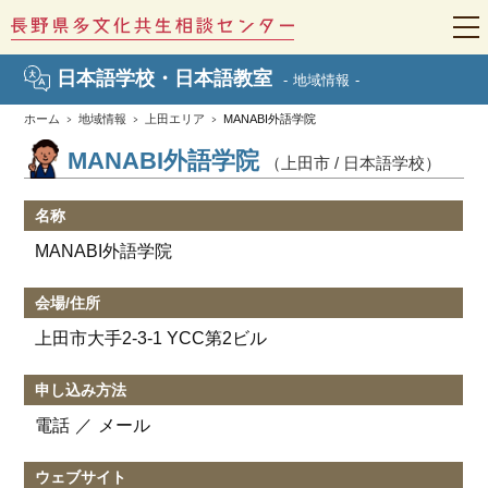
t
o
g
日本語学校・日本語教室
地域情報
g
l
e
ホーム
地域情報
上田エリア
MANABI外語学院
n
a
MANABI外語学院
（上田市 / 日本語学校）
v
i
g
a
名称
t
i
MANABI外語学院
o
n
会場/住所
上田市大手2-3-1 YCC第2ビル
申し込み方法
電話
メール
ウェブサイト