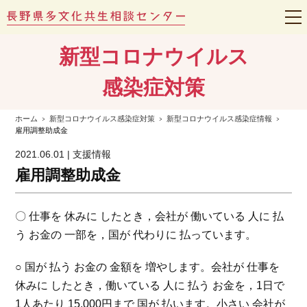
t
o
g
新型コロナウイルス
g
l
e
感染症対策
n
a
v
i
ホーム
新型コロナウイルス感染症対策
新型コロナウイルス感染症情報
g
雇用調整助成金
a
t
2021.06.01 | 支援情報
i
o
雇用調整助成金
n
〇 仕事を 休みに したとき，会社が 働いている 人に 払
う お金の 一部を，国が 代わりに 払っています。
○ 国が 払う お金の 金額を 増やします。会社が 仕事を
休みに したとき，働いている 人に 払う お金を，1日で
1人あたり 15,000円まで 国が 払います。小さい 会社が