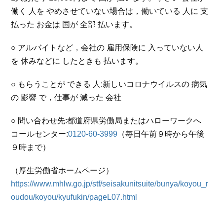
働く 人を やめさせていない場合は，働いている 人に 支
払った お金は 国が 全部 払います。
○ アルバイトなど，会社の 雇用保険に 入っていない人
を 休みなどに したときも 払います。
○ もらうことが できる 人:新しいコロナウイルスの 病気
の 影響 で，仕事が 減った 会社
○ 問い合わせ先:都道府県労働局またはハローワークへ
コールセンター:
0120-60-3999
（毎日午前９時から午後
９時まで）
（厚生労働省ホームページ）
https://www.mhlw.go.jp/stf/seisakunitsuite/bunya/koyou_r
oudou/koyou/kyufukin/pageL07.html