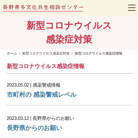
t
o
g
新型コロナウイルス
g
l
e
感染症対策
n
a
v
i
ホーム
新型コロナウイルス感染症対策
新型コロナウイルス感染症情報
g
a
t
新型コロナウイルス感染症情報
i
o
n
2023.05.02 | 感染警戒情報
市町村の 感染警戒レベル
2023.03.12 | 長野県からのお願い
長野県からのお願い