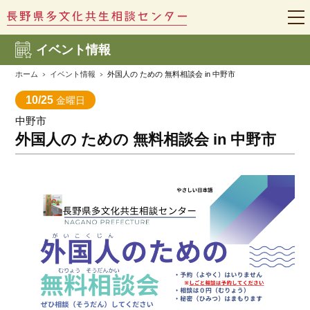
t
o
g
イベント情報
g
l
e
ホーム
イベント情報
外国人の ための 無料相談会 in 中野市
n
a
10/25
金曜日
v
i
中野市
g
a
外国人の ための 無料相談会 in 中野市
t
i
o
n