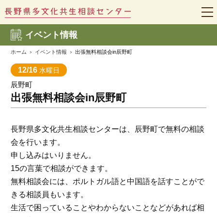
t
o
g
イベント情報
g
l
e
ホーム
イベント情報
出張無料相談会in辰野町
n
a
12/16
水曜日
v
i
辰野町
g
a
出張無料相談会in辰野町
t
i
o
n
長野県多文化共生相談センターは、辰野町で無料の相談
会を行います。
申し込みはいりません。
15の言葉で相談ができます。
無料相談会には、ポルトガル語と中国語を話すことがで
きる相談員もいます。
生活で困っていることやわからないことなどがあれば相