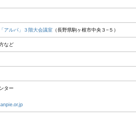
「アルパ」３階大会議室
（長野県駒ヶ根市中央３−５）
方など
ンター
npie.or.jp