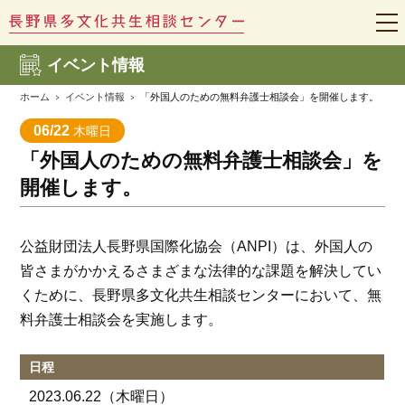
t
o
g
イベント情報
g
l
e
ホーム
イベント情報
「外国人のための無料弁護士相談会」を開催します。
n
a
06/22
木曜日
v
i
「外国人のための無料弁護士相談会」を
g
a
開催します。
t
i
o
n
公益財団法人長野県国際化協会（ANPI）は、外国人の
皆さまがかかえるさまざまな法律的な課題を解決してい
くために、長野県多文化共生相談センターにおいて、無
料弁護士相談会を実施します。
日程
2023.06.22
（木曜日）