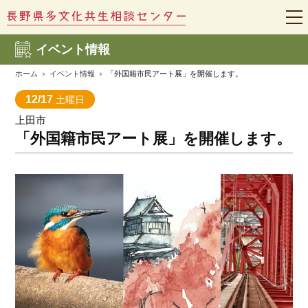
t
o
g
イベント情報
g
l
e
ホーム
イベント情報
「外国籍市民アート展」を開催します。
n
a
12/17
土曜日
v
i
上田市
g
a
「外国籍市民アート展」を開催します。
t
i
o
n