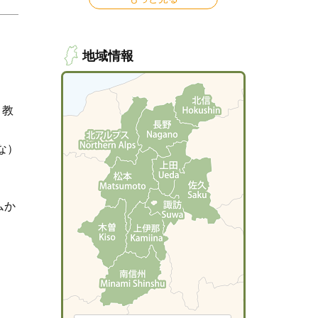
地域情報
 教
な）
ムか