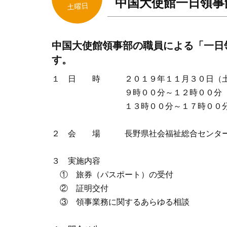
中国大使館一日領事
土曜日
中国大使館領事部の職員による「一日
す。
１ 日 時 ２０１９年１１月３０日（
９時００分～１２時００分
１３時００分～１７時００
２ 会 場 長野県社会福祉総合センター
３ 実施内容
① 旅券（パスポート）の受付
② 証明交付
③ 領事業務に関するあらゆる相談