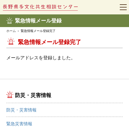
t
o
g
緊急情報メール登録
g
l
e
ホーム
緊急情報メール登録完了
n
a
緊急情報メール登録完了
v
i
g
a
メールアドレスを登録しました。
t
i
o
n
防災・災害情報
防災・災害情報
緊急災害情報