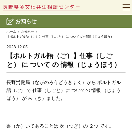
t
o
g
お知らせ
g
l
e
ホーム
お知らせ
n
【ポルトガル語（ご）】仕事（しごと） に ついて の 情報（じょうほう）
a
v
2023.12.05
i
g
【ポルトガル語（ご）】仕事（しご
a
t
と） に ついて の 情報（じょうほう）
i
o
n
長野労働局（ながのろうどうきょく）から ポルトガル
語（ご） で 仕事（しごと）に ついての 情報 （じょう
ほう） が 来（き）ました。
書（か）いてあることは 次（つぎ）の ２つ です。