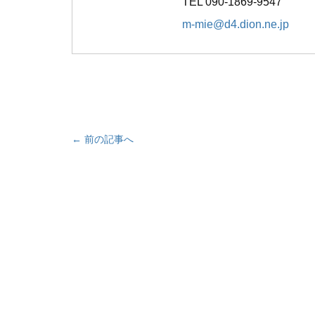
TEL
090-1869-9547
m-mie@d4.dion.ne.jp
← 前の記事へ