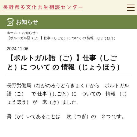
t
o
g
お知らせ
g
l
e
ホーム
お知らせ
n
【ポルトガル語（ご）】仕事（しごと）に ついて の 情報（じょうほう）
a
v
2024.11.06
i
g
【ポルトガル語（ご）】仕事（しご
a
t
と）に ついて の 情報（じょうほう）
i
o
n
長野労働局（ながのろうどうきょく）から ポルトガル
語（ご） で 仕事（しごと）に ついての 情報 （じ
ょうほう） が 来（き）ました。
書（か）いてあることは 次（つぎ）の ２つ です。