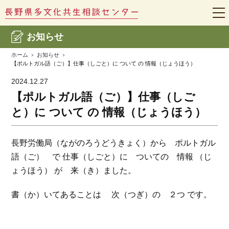
t
o
g
お知らせ
g
l
e
ホーム
お知らせ
n
【ポルトガル語（ご）】仕事（しごと）に ついて の 情報（じょうほう）
a
v
2024.12.27
i
g
【ポルトガル語（ご）】仕事（しご
a
t
と）に ついて の 情報（じょうほう）
i
o
n
長野労働局（ながのろうどうきょく）から ポルトガル
語（ご） で 仕事（しごと）に ついての 情報 （じ
ょうほう） が 来（き）ました。
書（か）いてあることは 次（つぎ）の ２つ です。