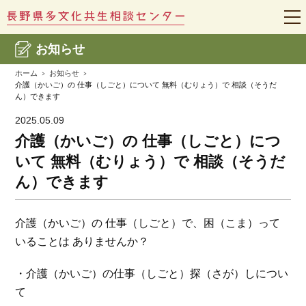
t
o
g
お知らせ
g
l
e
ホーム
お知らせ
n
介護（かいご）の 仕事（しごと）について 無料（むりょう）で 相談（そうだ
a
ん）できます
v
i
2025.05.09
g
a
介護（かいご）の 仕事（しごと）につ
t
i
いて 無料（むりょう）で 相談（そうだ
o
n
ん）できます
介護（かいご）の 仕事（しごと）で、困（こま）って
いることは ありませんか？
・介護（かいご）の仕事（しごと）探（さが）しについ
て