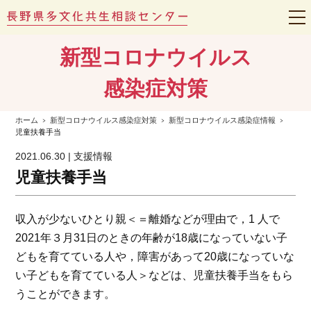
t
o
g
新型コロナウイルス
g
l
e
感染症対策
n
a
v
i
ホーム
新型コロナウイルス感染症対策
新型コロナウイルス感染症情報
g
児童扶養手当
a
t
2021.06.30 | 支援情報
i
o
児童扶養手当
n
収入が少ないひとり親＜＝離婚などが理由で，1 人で
2021年３月31日のときの年齢が18歳になっていない子
どもを育てている人や，障害があって20歳になっていな
い子どもを育てている人＞などは、児童扶養手当をもら
うことができます。