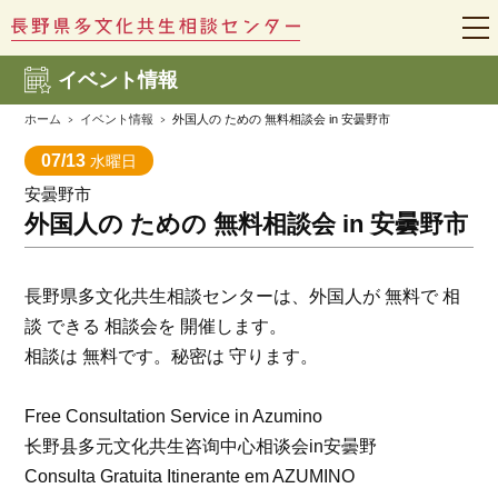
t
o
g
イベント情報
g
l
e
ホーム
イベント情報
外国人の ための 無料相談会 in 安曇野市
n
a
07/13
水曜日
v
i
安曇野市
g
a
外国人の ための 無料相談会 in 安曇野市
t
i
o
n
長野県多文化共生相談センターは、外国人が 無料で 相
談 できる 相談会を 開催します。
相談は 無料です。秘密は 守ります。
Free Consultation Service in Azumino
长野县多元文化共生咨询中心相谈会in安曇野
Consulta Gratuita Itinerante em AZUMINO