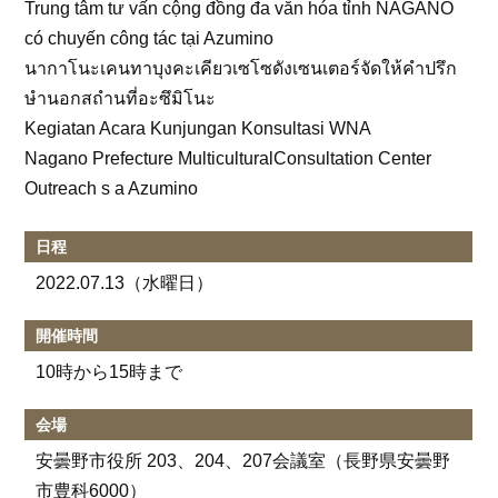
Trung tâm tư vấn cộng đồng đa văn hóa tỉnh NAGANO
có chuyến công tác tại Azumino
นากาโนะเคนทาบุงคะเคียวเซโซดังเซนเตอร์จัดให้คำปรึก
ษำนอกสถำนที่อะซึมิโนะ
Kegiatan Acara Kunjungan Konsultasi WNA
Nagano Prefecture MulticulturalConsultation Center
Outreach s a Azumino
日程
2022.07.13
（水曜日）
開催時間
10時から15時まで
会場
安曇野市役所 203、204、207会議室（長野県安曇野
市豊科6000）