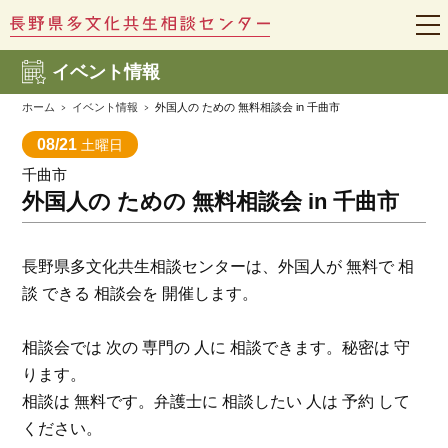
t
o
g
イベント情報
g
l
e
ホーム
イベント情報
外国人の ための 無料相談会 in 千曲市
n
a
08/21
土曜日
v
i
千曲市
g
a
外国人の ための 無料相談会 in 千曲市
t
i
o
n
長野県多文化共生相談センターは、外国人が 無料で 相
談 できる 相談会を 開催します。
相談会では 次の 専門の 人に 相談できます。秘密は 守
ります。
相談は 無料です。弁護士に 相談したい 人は 予約 して
ください。