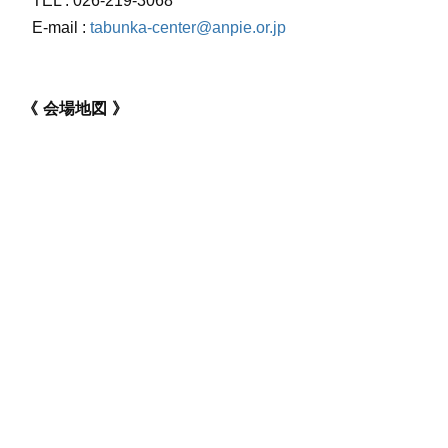
TEL :
026-219-3068
E-mail :
tabunka-center@anpie.or.jp
会場地図