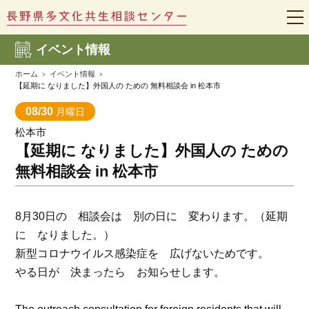
t
o
g
イベント情報
g
l
e
ホーム
イベント情報
n
【延期に なりました】外国人の ための 無料相談会 in 松本市
a
v
08/30
月曜日
i
g
松本市
a
t
【延期に なりました】外国人の ための
i
o
無料相談会 in 松本市
n
8月30日の 相談会は 別の日に 変わります。（延期
に なりました。）
新型コロナウイルス感染症を 広げないためです。
やる日が 決まったら お知らせします。