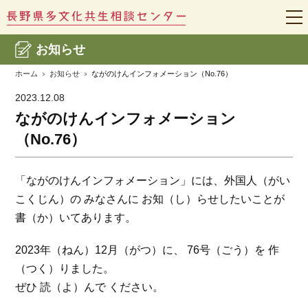
t
o
g
お知らせ
g
l
e
ホーム
お知らせ
ながのけんインフォメーション（No.76）
n
a
2023.12.08
v
i
ながのけんインフォメーション
g
a
（No.76）
t
i
o
n
「ながのけんインフォメーション」には、外国人（がい
こくじん）の みなさんに お知（し）らせしたいことが
書（か）いてあります。
2023年（ねん）12月（がつ）に、 76号（ごう）を 作
（つく）りました。
ぜひ 読（よ）んで ください。