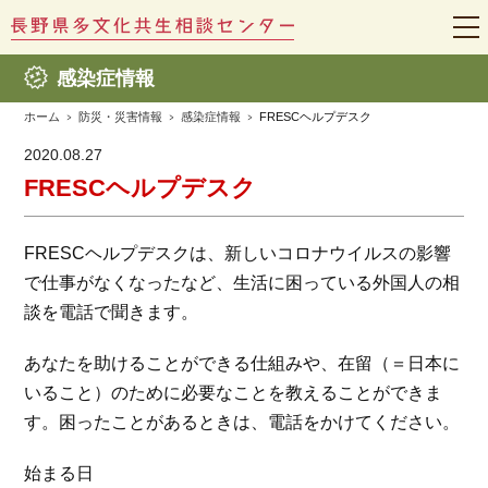
t
o
g
感染症情報
g
l
e
ホーム
防災・災害情報
感染症情報
FRESCヘルプデスク
n
a
2020.08.27
v
i
FRESCヘルプデスク
g
a
t
i
FRESCヘルプデスクは、新しいコロナウイルスの影響
o
n
で仕事がなくなったなど、生活に困っている外国人の相
談を電話で聞きます。
あなたを助けることができる仕組みや、在留（＝日本に
いること）のために必要なことを教えることができま
す。困ったことがあるときは、電話をかけてください。
始まる日