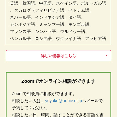
英語
、
韓国語
、
中国語
、
スペイン語
、
ポルトガル語
、
タガログ（フィリピノ）語
、
ベトナム語
、
ネパール語
、
インドネシア語
、
タイ語
、
カンボジア語
、
ミャンマー語
、
モンゴル語
、
フランス語
、
シンハラ語
、
ウルドゥー語
、
ベンガル語
、
ロシア語
、
ウクライナ語
、
アラビア語
詳しい情報はこちら
Zoomでオンライン相談ができます
Zoomで相談員に相談ができます。
相談したい人は、
yoyaku@anpie.or.jp
へメールで
予約してください。
相談したい日、時間、話すことができる言語を書