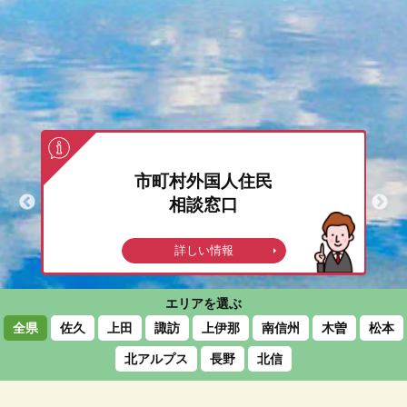
外国人住民
日本語学校
談窓口
日本語教室
しい情報
詳しい情報
エリアを
選ぶ
全県
佐久
上田
諏訪
上伊那
南信州
木曽
松本
北アルプス
長野
北信