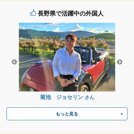
長野県で活躍中の外国人
川西 ケンジ
さん
 ジョセリン
さん
もっと見る