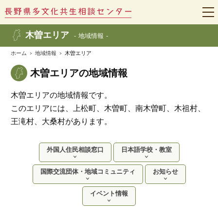
t
o
g
木曽エリア
地域情報
g
l
e
ホーム
地域情報
木曽エリア
n
a
木曽エリアの地域情報
v
i
g
木曽エリアの地域情報です。
a
t
このエリアには、上松町、木曽町、南木曽町、木祖村、
i
o
王滝村、大桑村があります。
n
外国人住民相談窓口
日本語学校・教室
国際交流団体・地域コミュニティ
お知らせ
イベント情報